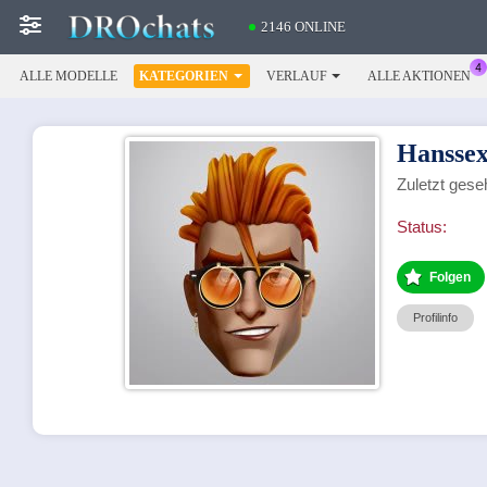
2146 ONLINE
ALLE MODELLE
KATEGORIEN
VERLAUF
ALLE AKTIONEN
Hanssex
Zuletzt ges
Status:
Folgen
Profilinfo